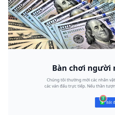
Bàn chơi người 
Chúng tôi thường mời các nhân vật
các ván đấu trực tiếp. Nếu thần tượ
thi đấu và g
Bắt 
Notificat