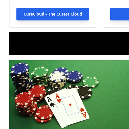
globally, enjoy fast and stable
connections anytime, anywhere.
CuteCloud - The Cutest Cloud