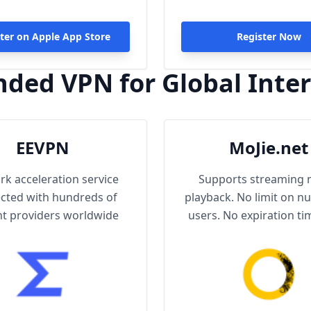
ter on Apple App Store
Register Now
ed VPN for Global Inter
EEVPN
MoJie.net
k acceleration service
Supports streaming 
cted with hundreds of
playback. No limit on n
t providers worldwide
users. No expiration tim
No network speed li