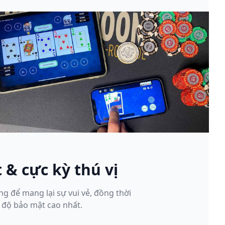
 & cực kỳ thú vị
g để mang lại sự vui vẻ, đồng thời
 độ bảo mật cao nhất.