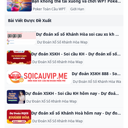
Bạn không thể tải xuống và chơi WPT Poker Global ở các quốc gia và khu vực bên dưới Người chơi ở hơn 100 quốc gia có thể truy cập WPT Global Poker, nhưng có những hạn chế cụ thể dựa trên quy định của địa phương. Tại sao bạn không thể tải xuống và chơi WPT Poker Global ở các quốc gia và khu vực bên dưới Các quốc gia có thể truy cập WPT Global Người chơi có thể đăng ký và tải xuống WPT Global từ các khu vực sau:
Poker Toàn Cầu WPT
Giới Hạn
Bài Viết Được Đề Xuất
Dự đoán xổ số Khánh Hòa soi cau xs kh du doan xskh hom nay Dự đoán xổ số Khánh Hòa chính xác hôm nay, soi cầu xs kh, dự đoán xskh, kết quả xskh mới nhất. DỰ ĐOÁN MIỀN BẮC MIỀN NAM MIỀN TRUNG KẾT QUẢ Dự đoán xổ số ba miền hôm nay 20/10/2024 Miền Bắc Miền Nam Miền Trung Chủ nhật Miền Bắckqxs Đà Lạt - kqxsKiên Giang - kqxsTiền Giang - kqxs Khánh Hòa - kqxsKon Tum - kqxs Dự đoán xổ số Khánh Hòa ngày 20/10 Dự đoán đầu đuôi đặc biệt xổ số Khánh Hòa Dự đoán lô tô xổ số Khánh Hòa Dưới đây là kết quả máy tính quay số ngẫu nhiên vào giờ hoàng đạo !
Dự Đoán Xổ Số Khánh Hòa Wap
Dự đoán XSKH - Soi cầu KH - Dự đoán xổ số Khánh Hòa VIP hôm nay Dự đoán XSKH - Soi cầu KH ✔️ Dự đoán xổ số Khánh Hòa thần tài hôm nay chính xác nhất.✔️ Tham khảo soi cầu XSKH, soi cầu Khánh Hòa 888 VIP 24h miễn phí chuẩn xác nhất Dự đoán XSKH 20/10/2024 - Soi cầu xổ số Khánh Hòa ngày 20/10/2024 Dự đoán XSKH 20/10/2024✔️Soi cầu xổ số Khánh Hòa chủ nhật ngày 20 tháng 10 năm 2024 miễn phí chính x…
Dự Đoán Xổ Số Khánh Hòa Wap
Dự đoán XSKH 888 - Soi cầu xổ số Khánh Hòa hôm nay VIP Dự đoán xổ số Khánh Hòa 888 - Soi cầu XSKH ngày 23/10/2024 - Thống kê kết quả dự đoán XSKH Thứ 4 với các chuyên gia soi cầu XSKH bạch thủ lô, lô xiên 2… Dự đoán xổ số Khánh Hòa 888 - Soi cầu XSKH ngày 23/10/2024 - Trang cập nhật thông tin và thống kê kết quả dự đoán XSKH Thứ 4 với các chuyên gia soi cầu XSKH bạch thủ lô, lô xiên 2 nháy, đầu đuôi giải đặc biệt, giải 8,…
Dự Đoán Xổ Số Khánh Hòa Wap
Dự đoán XSKH - Soi cầu KH hôm nay - Dự đoán xổ số Khánh Hòa Dự đoán XSKH 20/10/2024, soi cầu dự đoán xổ số Khánh Hòa hôm nay, Soi cầu XS Khánh Hòa Chủ Nhật ngày 20 tháng 10 trúng thưởng giải 8, đặc biệt đầu đuôi, bao lô 2 số. Dự đoán bởi Tuyết NhưCập nhật vào lúc 15:18, 19/10/2024 Dự đoán XSKH ngày 20/10/2024 thần tài may mắn. Soi cầu dự đoán xổ số Khánh Hòa hôm nay trúng thưởng Chủ Nhật ngày 20 tháng 10 năm 2024 với nhiều phương pháp hay nhất.
Dự Đoán Xổ Số Khánh Hòa Wap
Dự đoán xổ số Khánh Hoà hôm nay - Dự đoán XSKH - Soi cầu KH Tham Khảo dự đoán xổ số Khánh Hoà hôm nay - Dự Đoán XSKH chính xá để nhận Soi Cầu KH VIP chính xác và miễn phí, DD XSKH ketquaveso.mobi Trang chủ XSMB XSMN XSMT Dự đoán Quay thử Sổ mơ Sổ kết quả Điện toán Vietlott Thống kê Tin tức Trang chủ XSMB Thứ 2 Thứ 3 Thứ 4 Thứ 5 Thứ 6 Thứ 7 Chủ nhật XSMN Thứ 2
Dự Đoán Xổ Số Khánh Hòa Wap