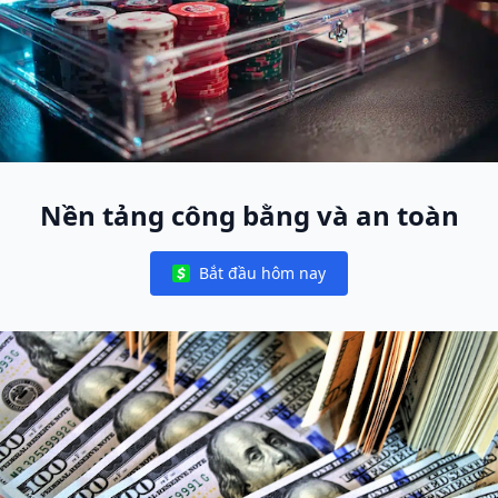
Nền tảng công bằng và an toàn
Bắt đầu hôm nay
Notifications