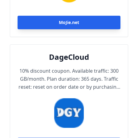
MoJie.net
DageCloud
10% discount coupon. Available traffic: 300
GB/month. Plan duration: 365 days. Traffic
reset: reset on order date or by purchasing
traffic package. Maximum achievable
bandwidth: 1000 Mbps. Node protocol:
Trojan.