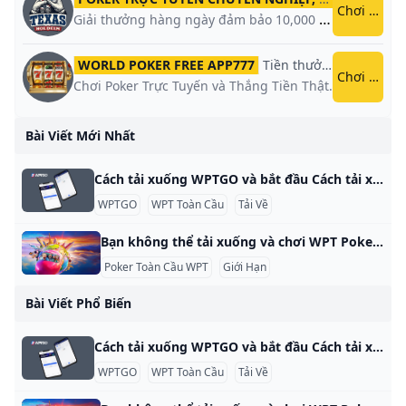
a
Chơi ngay
Giải thưởng hàng ngày đảm bảo 10,000 USD
WORLD POKER FREE APP777
Tiền thưởng chào mừng
Chơi ngay
Chơi Poker Trực Tuyến và Thắng Tiền Thật.
Bài Viết Mới Nhất
Cách tải xuống WPTGO và bắt đầu Cách tải xuống WPTGO và bắt đầu với Poker trực tuyến Bắt đầu với WPTGO, nền tảng poker trực tuyến được liên kết với World Poker Tour, thật đơn giản và nhanh chóng. Hãy làm theo các bước đơn giản sau để tải xuống phần mềm và thiết lập tài khoản của bạn. Bước 1: Tải ứng dụng WPTGO Để bắt đầu, hãy nhấp vào nút Tải xuống ngay trên trang web WPTGO.
WPTGO
WPT Toàn Cầu
Tải Về
Bạn không thể tải xuống và chơi WPT Poker Global ở các quốc gia và khu vực bên dưới Người chơi ở hơn 100 quốc gia có thể truy cập WPT Global Poker, nhưng có những hạn chế cụ thể dựa trên quy định của địa phương. Tại sao bạn không thể tải xuống và chơi WPT Poker Global ở các quốc gia và khu vực bên dưới Các quốc gia có thể truy cập WPT Global Người chơi có thể đăng ký và tải xuống WPT Global từ các khu vực sau:
Poker Toàn Cầu WPT
Giới Hạn
Bài Viết Phổ Biến
Cách tải xuống WPTGO và bắt đầu Cách tải xuống WPTGO và bắt đầu với Poker trực tuyến Bắt đầu với WPTGO, nền tảng poker trực tuyến được liên kết với World Poker Tour, thật đơn giản và nhanh chóng. Hãy làm theo các bước đơn giản sau để tải xuống phần mềm và thiết lập tài khoản của bạn. Bước 1: Tải ứng dụng WPTGO Để bắt đầu, hãy nhấp vào nút Tải xuống ngay trên trang web WPTGO.
WPTGO
WPT Toàn Cầu
Tải Về