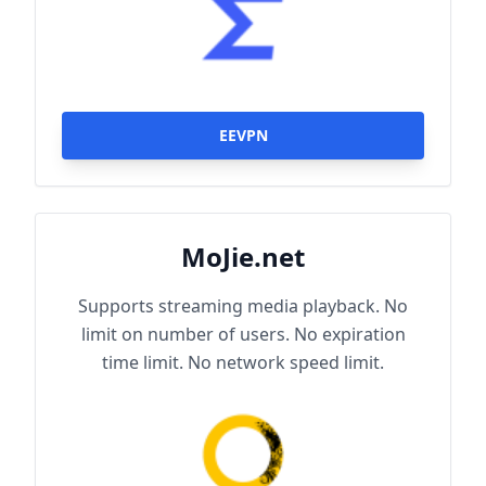
EEVPN
MoJie.net
Supports streaming media playback. No
limit on number of users. No expiration
time limit. No network speed limit.