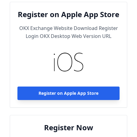
Register on Apple App Store
OKX Exchange Website Download Register
Login OKX Desktop Web Version URL
Register on Apple App Store
Register Now