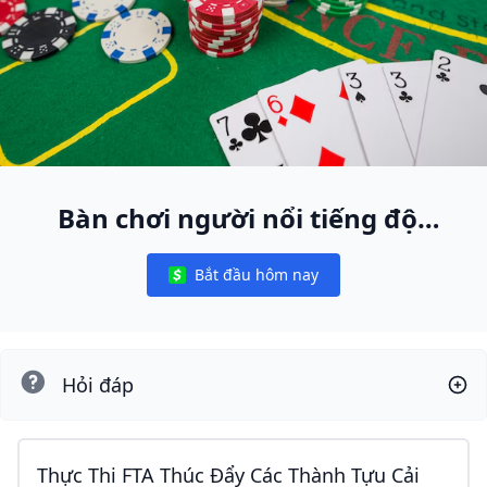
Bàn chơi người nổi tiếng độc
nhất
Bắt đầu hôm nay
Notifications
Hỏi đáp
Thực Thi FTA Thúc Đẩy Các Thành Tựu Cải