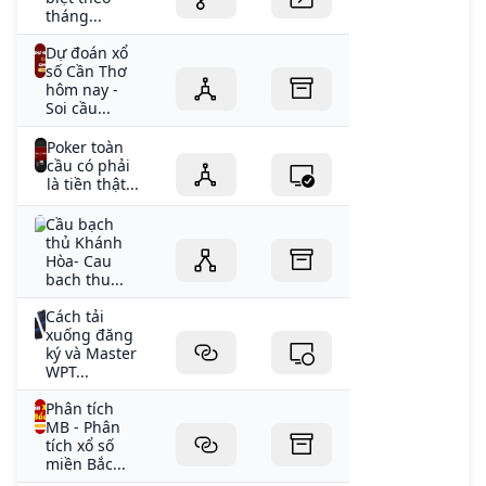
tháng...
Dự đoán xổ
số Cần Thơ
hôm nay -
Soi cầu...
Poker toàn
cầu có phải
là tiền thật...
Cầu bạch
thủ Khánh
Hòa- Cau
bach thu...
Cách tải
xuống đăng
ký và Master
WPT...
Phân tích
MB - Phân
tích xổ số
miền Bắc...