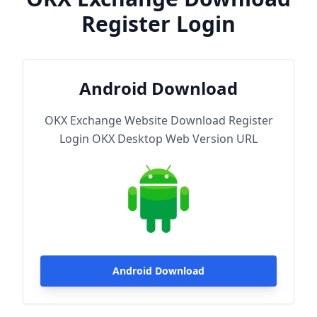
Register Login
Android Download
OKX Exchange Website Download Register
Login OKX Desktop Web Version URL
Android Download