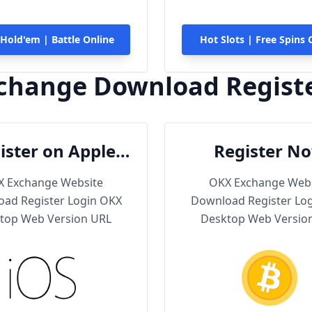
 Hold'em | Battle Online
Hot Slots | Free Spins 
change Download Registe
ister on Apple
Register N
App Store
X Exchange Website
OKX Exchange Webs
ad Register Login OKX
Download Register Lo
top Web Version URL
Desktop Web Versio