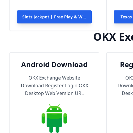
Slots Jackpot | Free Play & Win
Texas
Big
OKX Ex
Android Download
Reg
OKX Exchange Website
OK
Download Register Login OKX
Downlo
Desktop Web Version URL
Desk