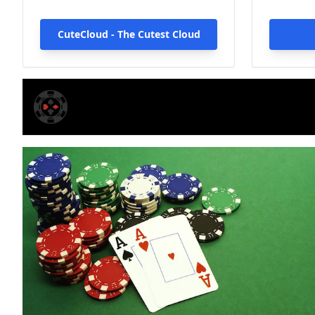
globally, enjoy fast and stable
connections anytime, anywhere.
CuteCloud - The Cutest Cloud