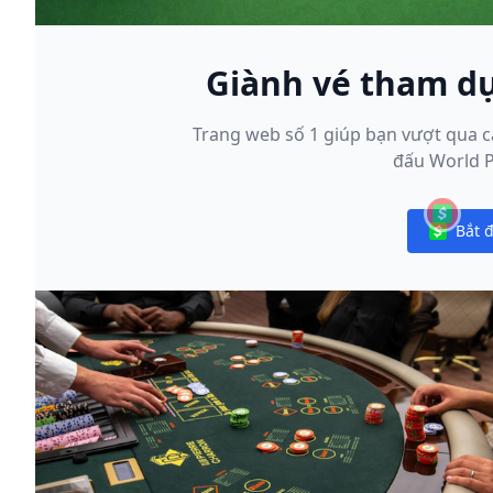
Giành vé tham dự
Poker Free App 
Trang web số 1 giúp bạn vượt qua cá
đấu World P
Bắt 
Notificat