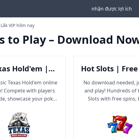
nhận được lợi ích
k Lắk VIP hôm nay
 to Play – Download Now
xas Hold'em |
Hot Slots | Free
attle Online
Online
ssic Texas Hold'em online
No download needed, ju
e! Compete with players
and play! Hundreds of
de, showcase your poker
Slots with free spins,
 and win real cash prizes!
rounds, and non-stop