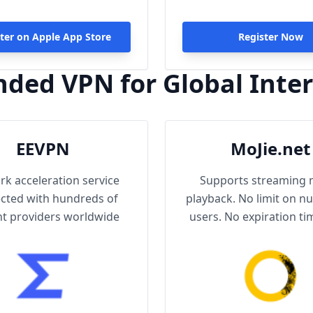
ter on Apple App Store
Register Now
ed VPN for Global Inter
EEVPN
MoJie.net
k acceleration service
Supports streaming 
cted with hundreds of
playback. No limit on n
t providers worldwide
users. No expiration tim
No network speed li