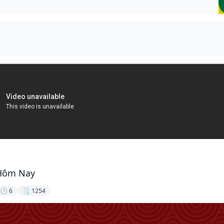
 Hôm Nay
🕒 6
🗒️ 1254
dự đoán x