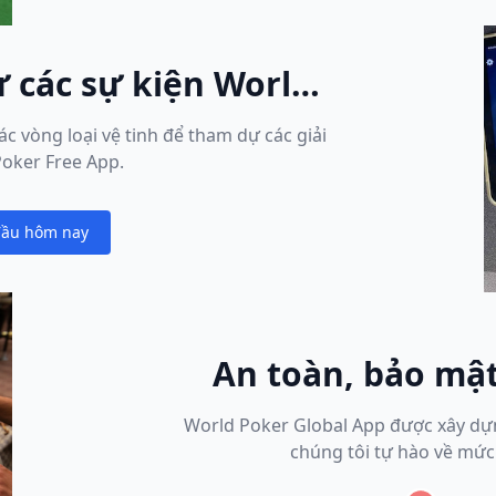
 các sự kiện World
trực tiếp toàn cầu
c vòng loại vệ tinh để tham dự các giải
oker Free App.
đầu hôm nay
ions
An toàn, bảo mật
World Poker Global App được xây dựn
chúng tôi tự hào về mức