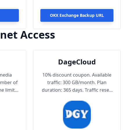
OKX Exchange Backup URL
net Access
DageCloud
media
10% discount coupon. Available
umber of
traffic: 300 GB/month. Plan
e limit.
duration: 365 days. Traffic reset:
mit.
reset on order date or by
purchasing traffic package.
Maximum achievable bandwidth:
1000 Mbps. Node protocol:
Trojan.