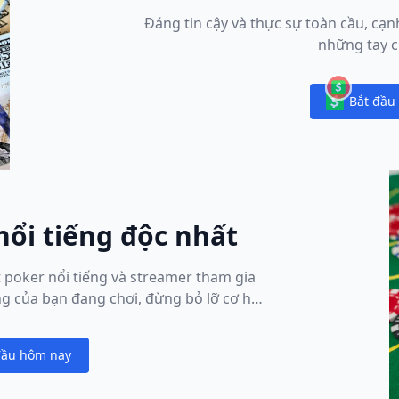
ngôi nhà poker on
Đáng tin cậy và thực sự toàn cầu, cạn
những tay ch
Bắt đầu
Notification
nổi tiếng độc nhất
 poker nổi tiếng và streamer tham gia
ng của bạn đang chơi, đừng bỏ lỡ cơ hội
iao lưu cùng họ!
đầu hôm nay
ions