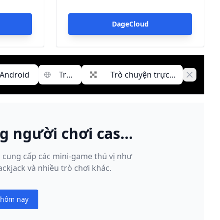
DageCloud
 Android
Trò
Trò chuyện trực
Close ba
chơi
tiếp
H5
g người chơi cash
ất thế giới
 cung cấp các mini-game thú vị như
ackjack và nhiều trò chơi khác.
 hôm nay
s