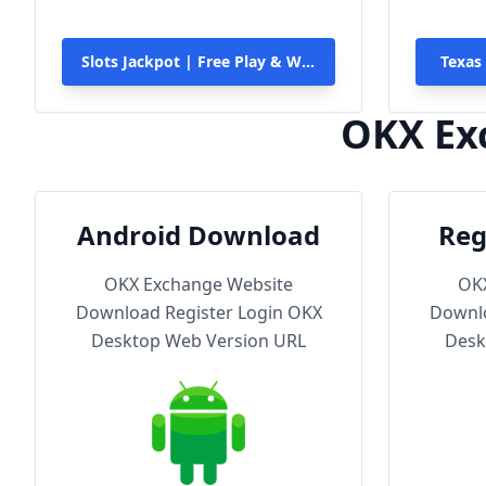
Slots Jackpot | Free Play & Win
Texas
Big
OKX Ex
Android Download
Reg
OKX Exchange Website
OK
Download Register Login OKX
Downlo
Desktop Web Version URL
Desk