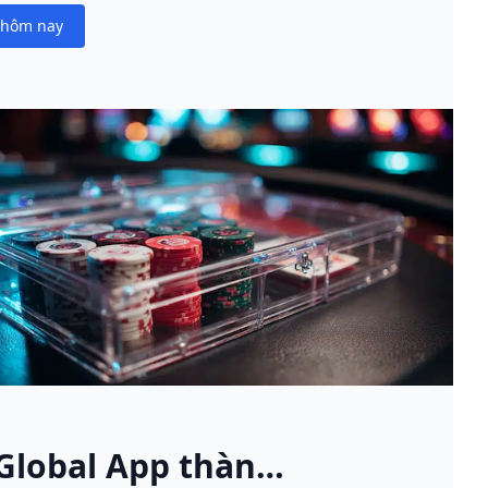
 hôm nay
s
Global App thành