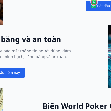
Bắt đầu
Notification
 bằng và an toàn
à bảo mật thông tin người dùng, đảm
e minh bạch, công bằng và an toàn.
đầu hôm nay
ions
Biến World Poker 