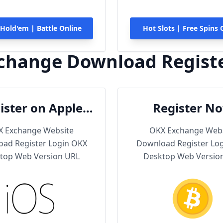
 Hold'em | Battle Online
Hot Slots | Free Spins 
change Download Registe
ister on Apple
Register N
App Store
X Exchange Website
OKX Exchange Webs
ad Register Login OKX
Download Register Lo
top Web Version URL
Desktop Web Versio