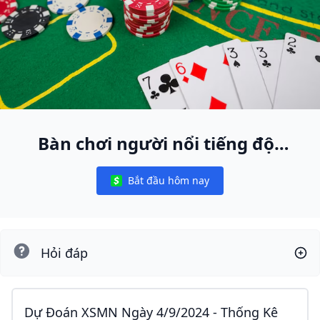
Bàn chơi người nổi tiếng độc
nhất
Bắt đầu hôm nay
Notifications
Hỏi đáp
Dự Đoán XSMN Ngày 4/9/2024 - Thống Kê