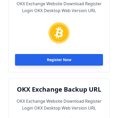
OKX Exchange Website Download Register
Login OKX Desktop Web Version URL
Register Now
OKX Exchange Backup URL
OKX Exchange Website Download Register
Login OKX Desktop Web Version URL