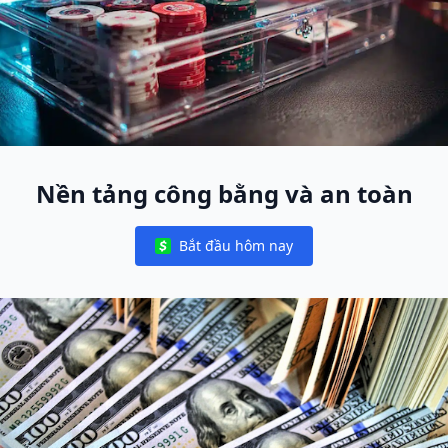
Nền tảng công bằng và an toàn
Bắt đầu hôm nay
Notifications