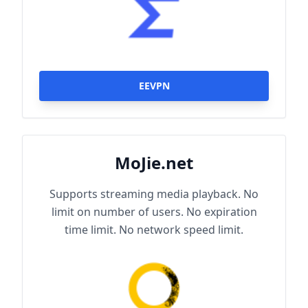
EEVPN
MoJie.net
Supports streaming media playback. No
limit on number of users. No expiration
time limit. No network speed limit.