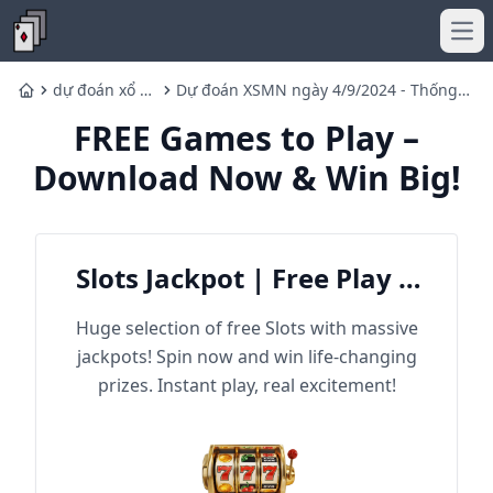
Ope
dự đoán xổ số
Dự đoán XSMN ngày 4/9/2024 - Thống
Home
wap
kê XSMN thứ 4
FREE Games to Play –
Download Now & Win Big!
Slots Jackpot | Free Play &
Win Big
Huge selection of free Slots with massive
jackpots! Spin now and win life-changing
prizes. Instant play, real excitement!