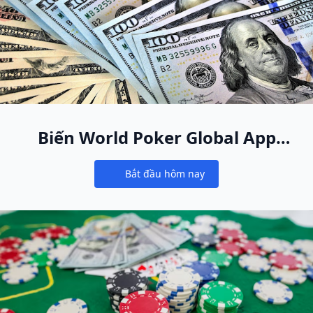
Biến World Poker Global App
thành ngôi nhà poker online
Bắt đầu hôm nay
mới của bạn
Notifications