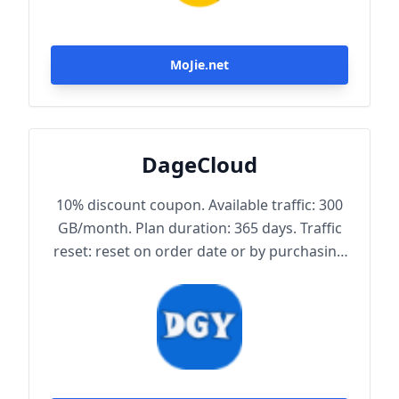
MoJie.net
DageCloud
10% discount coupon. Available traffic: 300
GB/month. Plan duration: 365 days. Traffic
reset: reset on order date or by purchasing
traffic package. Maximum achievable
bandwidth: 1000 Mbps. Node protocol:
Trojan.