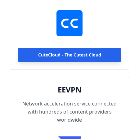
hundreds of content providers worldwide.
With up to 2000Mbps single-line access
capacity and 1000+ high-speed servers
globally, enjoy fast and stable connections
anytime, anywhere.
CuteCloud - The Cutest Cloud
EEVPN
Network acceleration service connected
with hundreds of content providers
worldwide