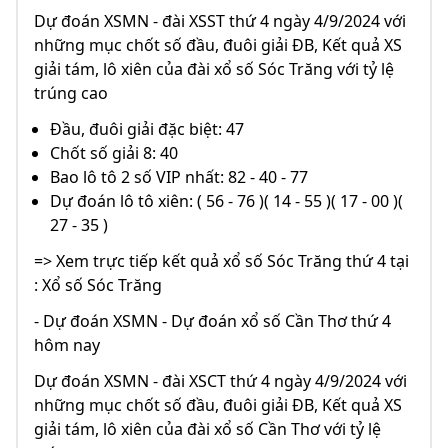
Dự đoán XSMN - đài XSST thứ 4 ngày 4/9/2024 với
những mục chốt số đầu, đuôi giải ĐB, Kết quả XS
giải tám, lô xiên của đài xổ số Sóc Trăng với tỷ lệ
trúng cao
Đầu, đuôi giải đặc biệt: 47
Chốt số giải 8: 40
Bao lô tô 2 số VIP nhất: 82 - 40 - 77
Dự đoán lô tô xiên: ( 56 - 76 )( 14 - 55 )( 17 - 00 )(
27 - 35 )
=> Xem trực tiếp kết quả xổ số Sóc Trăng thứ 4 tại
: Xổ số Sóc Trăng
- Dự đoán XSMN - Dự đoán xổ số Cần Thơ thứ 4
hôm nay
Dự đoán XSMN - đài XSCT thứ 4 ngày 4/9/2024 với
những mục chốt số đầu, đuôi giải ĐB, Kết quả XS
giải tám, lô xiên của đài xổ số Cần Thơ với tỷ lệ