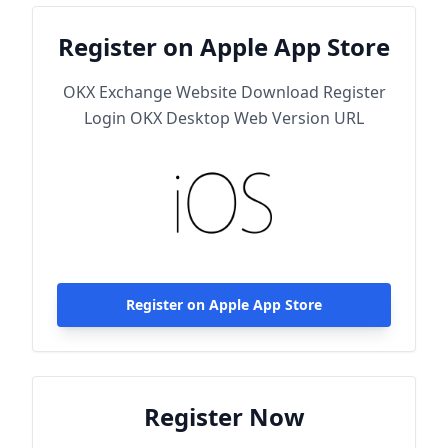
Register on Apple App Store
OKX Exchange Website Download Register
Login OKX Desktop Web Version URL
Register on Apple App Store
Register Now