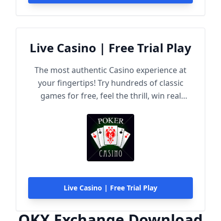
Live Casino | Free Trial Play
The most authentic Casino experience at
your fingertips! Try hundreds of classic
games for free, feel the thrill, win real
rewards!
Live Casino | Free Trial Play
OKX Exchange Download