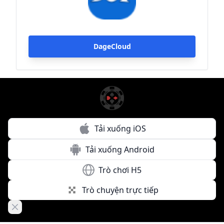
DageCloud
Tải xuống iOS
Tải xuống Android
Trò chơi H5
Trò chuyện trực tiếp
Close banner