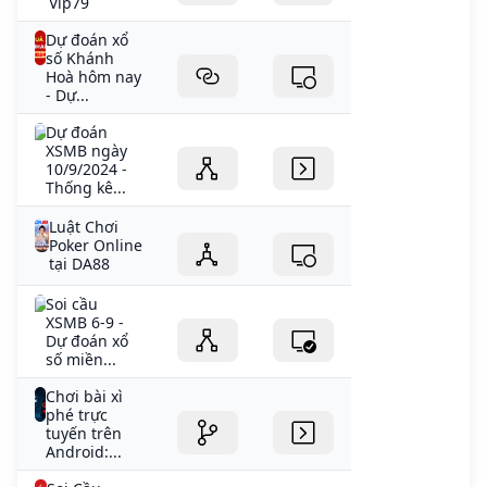
Vip79
Dự đoán xổ
số Khánh
Hoà hôm nay
- Dự...
Dự đoán
XSMB ngày
10/9/2024 -
Thống kê...
Luật Chơi
Poker Online
tại DA88
Soi cầu
XSMB 6-9 -
Dự đoán xổ
số miền...
Chơi bài xì
phé trực
tuyến trên
Android:...