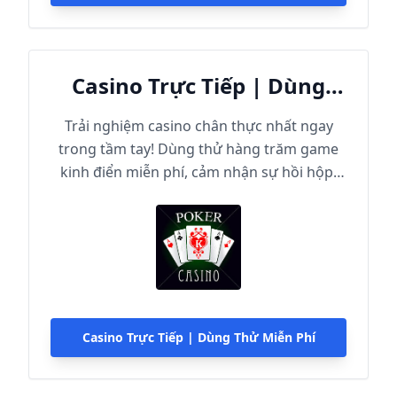
Casino Trực Tiếp | Dùng
Thử Miễn Phí
Trải nghiệm casino chân thực nhất ngay
trong tầm tay! Dùng thử hàng trăm game
kinh điển miễn phí, cảm nhận sự hồi hộp,
giành phần thưởng thật.
Casino Trực Tiếp | Dùng Thử Miễn Phí