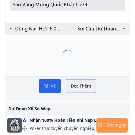
Sao Vàng Mừng Quốc Khánh 2/9
Đồng Nai: Hơn 6.000
Soi Cầu Dự Đoán
người thi công sân
KQXS - Soi Cầu Xổ Số
bay Long Thành
3 Miền Chính Xác
xuyên lễ
100% VIP
Tải Về
Đọc Thêm
Dự Đoán Xổ Số Wap
Nhận 100% Hoàn Tiền Khi Nạp Lần Đầu
Chơi ngay
Poker trực tuyến chuyên nghiệp, giành giải thưởng