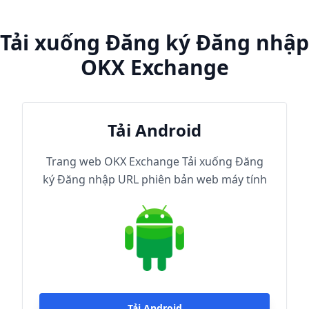
Tải xuống Đăng ký Đăng nhập
OKX Exchange
Tải Android
Trang web OKX Exchange Tải xuống Đăng
ký Đăng nhập URL phiên bản web máy tính
Tải Android