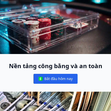
Nền tảng công bằng và an toàn
Bắt đầu hôm nay
Notifications