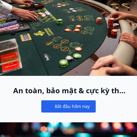
An toàn, bảo mật & cực kỳ thú
vị
Bắt đầu hôm nay
Notifications