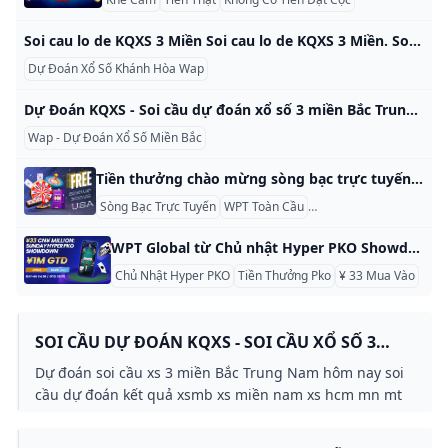
Soi cau lo de KQXS 3 Miền Soi cau lo de KQXS 3 Miền. Soi cầu xổ số kqxs chính xác nhất. Cau dep trong ngay kqxs toan quoc chinh xac nhat hom nay, soi cau lo de 3 Mien. T.kê cầu các tỉnh mở thưởng hôm nay T.kê soi cầu Miền Bắc- Cầu XSMB T.kê soi cầu Miền Nam- Cầu XSMN T.kê soi cầu Miền Trung- Cầu XSMT T.kê soi cầu Kiên Giang- Cầu XSKG T.kê soi cầu Đà Lạt Lâm Đồng- Cầu XSDL T.
Dự Đoán Xổ Số Khánh Hòa Wap
Dự Đoán KQXS - Soi cầu dự đoán xổ số 3 miền Bắc Trung Nam hôm nay Dự đoán KQXS 3 miền hôm nay miễn phí - Soi cầu 3 miền siêu chuẩn.✔️Tham khảo dự đoán kết quả xổ số 3 miền Bắc Trung Nam hôm nay chính xác ✔️ DD KQXS VIP nhất Soi cầu XSMB 21/10/2024 - Dự đoán Xổ Số Miền Bắc ngày 21 tháng 10 Dự Đoán XSMB 21/10/2024 ✔️ Soi Cầu Miền Bắc ngày 21 tháng 10 ❤️ Soi cầu MB hôm nay 21/10.
Wap - Dự Đoán Xổ Số Miền Bắc
Tiền thưởng chào mừng sòng bạc trực tuyến không có tiền gửi 2025 Vào năm 2025, không có tiền thưởng tiền gửi vẫn là một trong những phương pháp tốt nhất mà sòng bạc trực tuyến sử dụng để thu hút người chơi mới. Đây là những ưu đãi không có rủi ro mà nhiều người chơi có thể tận dụng lợi thế hoàn hảo cho những người muốn học các sợi dây và không muốn tự mất tiền. Không có tiền thưởng chào mừng tiền gửi là gì?
Sòng Bạc Trực Tuyến
WPT Toàn Cầu
Không Có Tiền Thưởng T
WPT Global từ Chủ nhật Hyper PKO Showdown: Mua thấp phấn khích cao Sự kiện: Chủ nhật Hyperâ PKO Showdown Mua vào: Â 33 (khoảng 4,56 đô la) Cam kết: ¥ 1.000.000 (trong khu vực $ 137K) Ngày & giờ: 06 tháng 4 lúc 12:00 UTC Loại: Knockout tiến bộ (PKO), Â hông turbo cấu trúc Tại sao lại là Hyperâ? Bởi vì nó đi trong nano giây. Người rèm tăng nhanh, các cầu thủ bị loại nhanh hơn và toàn bộ giải đấu được hoàn thành trong khoảng bốn giờ.
Chủ Nhật Hyper PKO
Tiền Thưởng Pko
¥ 33 Mua Vào
SOI CẦU DỰ ĐOÁN KQXS - SOI CẦU XỔ SỐ 3
MIỀN CHÍNH XÁC 100% VIP
Dự đoán soi cầu xs 3 miền Bắc Trung Nam hôm nay soi
cầu dự đoán kết quả xsmb xs miền nam xs hcm mn mt
chính xác nhất