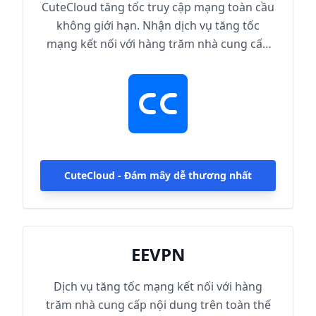
CuteCloud tăng tốc truy cập mạng toàn cầu
không giới hạn. Nhận dịch vụ tăng tốc
mạng kết nối với hàng trăm nhà cung cấp
nội dung trên toàn thế giới. Khả năng truy
cập dòng đơn lên đến 2000Mbps, hơn 1000
máy chủ tốc độ cao trên toàn thế giới, tận
hưởng kết nối nhanh chóng và ổn định mọi
lúc mọi nơi.
CuteCloud - Đám mây dễ thương nhất
EEVPN
Dịch vụ tăng tốc mạng kết nối với hàng
trăm nhà cung cấp nội dung trên toàn thế