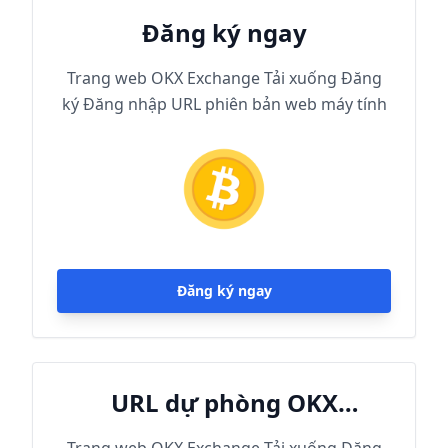
Đăng ký ngay
Trang web OKX Exchange Tải xuống Đăng
ký Đăng nhập URL phiên bản web máy tính
Đăng ký ngay
URL dự phòng OKX
Exchange