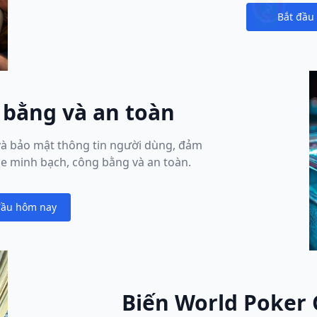
Bắt đầu
Notification
 bằng và an toàn
à bảo mật thông tin người dùng, đảm
e minh bạch, công bằng và an toàn.
đầu hôm nay
ions
Biến World Poker 