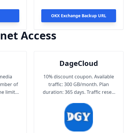
OKX Exchange Backup URL
net Access
DageCloud
media
10% discount coupon. Available
umber of
traffic: 300 GB/month. Plan
e limit.
duration: 365 days. Traffic reset:
mit.
reset on order date or by
purchasing traffic package.
Maximum achievable bandwidth:
1000 Mbps. Node protocol:
Trojan.