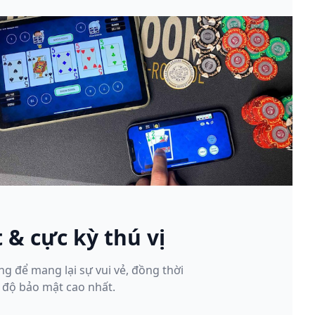
 & cực kỳ thú vị
g để mang lại sự vui vẻ, đồng thời
 độ bảo mật cao nhất.