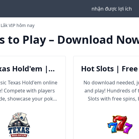
nhận được lợi ích
k Lắk VIP hôm nay
 to Play – Download Now
xas Hold'em |
Hot Slots | Free
attle Online
Online
ssic Texas Hold'em online
No download needed, ju
e! Compete with players
and play! Hundreds of
de, showcase your poker
Slots with free spins,
 and win real cash prizes!
rounds, and non-stop