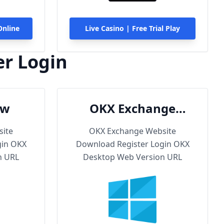
Online
Live Casino | Free Trial Play
r Login
ow
OKX Exchange
Backup URL
ite
OKX Exchange Website
gin OKX
Download Register Login OKX
n URL
Desktop Web Version URL