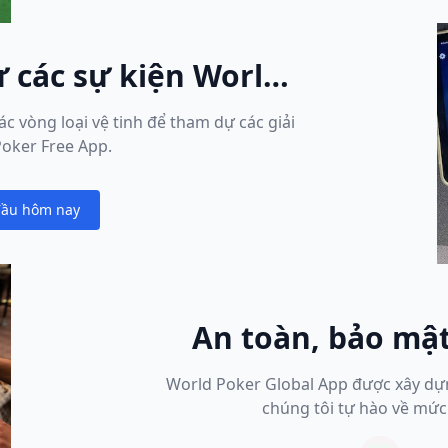
 các sự kiện World
trực tiếp toàn cầu
c vòng loại vệ tinh để tham dự các giải
oker Free App.
đầu hôm nay
ions
An toàn, bảo mật
World Poker Global App được xây dựn
chúng tôi tự hào về mức