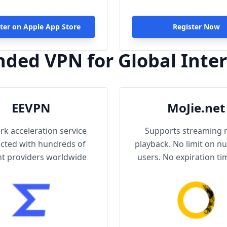
ter on Apple App Store
Register Now
ed VPN for Global Inter
EEVPN
MoJie.net
k acceleration service
Supports streaming 
cted with hundreds of
playback. No limit on n
t providers worldwide
users. No expiration tim
No network speed li