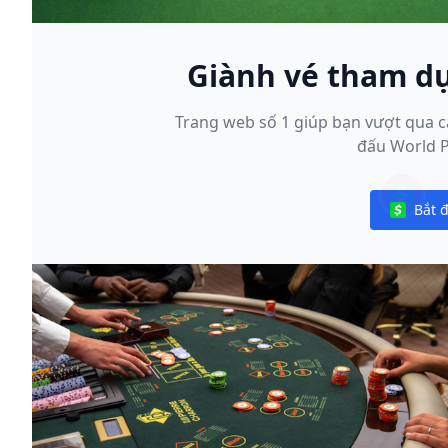
Giành vé tham dự
Poker Free App 
Trang web số 1 giúp bạn vượt qua cá
đấu World P
Bắt 
Notificat