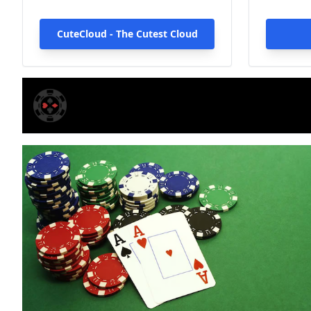
globally, enjoy fast and stable
connections anytime, anywhere.
CuteCloud - The Cutest Cloud