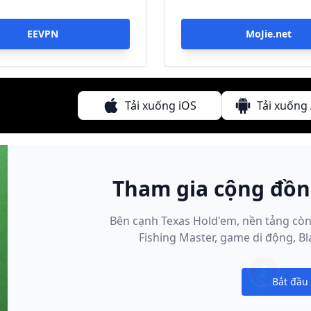
EEVPN
MoJie.net
Tải xuống iOS
Tải xuống
Tham gia cộng đồn
game lớn nh
Bên cạnh Texas Hold'em, nền tảng còn
Fishing Master, game di động, Bl
Bắt đầu
Notification