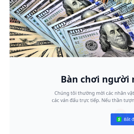
Bàn chơi người 
Chúng tôi thường mời các nhân vật
các ván đấu trực tiếp. Nếu thần tượ
thi đấu và g
Bắt 
Notificat