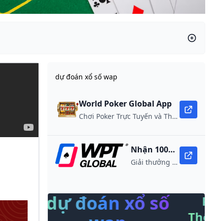
dự đoán xổ số wap
World Poker Global App
Chơi Poker Trực Tuyến và Thắng Tiền Thật.
Nhận 100% hoàn tiền khi nạp lần đầu
Giải thưởng hàng ngày đảm bảo 10,000 USD
ổ số
Phân tích xổ số Wap -
Thống kê 3 miền hôm nay