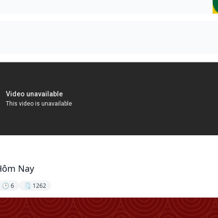
 Hôm Nay
🕒 6
🗒️ 1262
dự đoán x