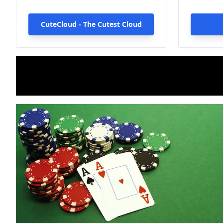
globally, enjoy fast and stable
connections anytime, anywhere.
CuteCloud - The Cutest Cloud