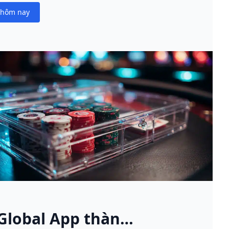
 hôm nay
s
Global App thành