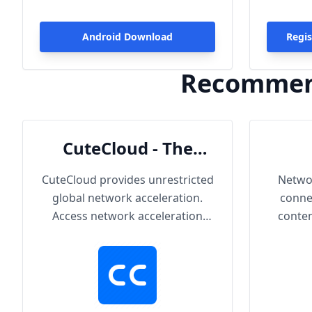
Android Download
Regis
Recommend
CuteCloud - The
Cutest Cloud
CuteCloud provides unrestricted
Networ
global network acceleration.
conne
Access network acceleration
conten
services connected with
hundreds of content providers
worldwide. With up to 2000Mbps
single-line access capacity and
1000+ high-speed servers