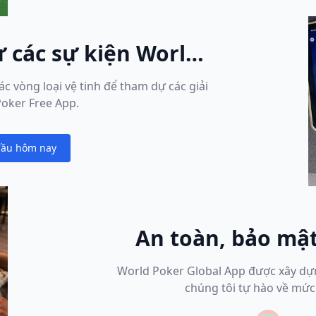
 các sự kiện World
trực tiếp toàn cầu
c vòng loại vệ tinh để tham dự các giải
oker Free App.
đầu hôm nay
ions
An toàn, bảo mật
World Poker Global App được xây dựn
chúng tôi tự hào về mức