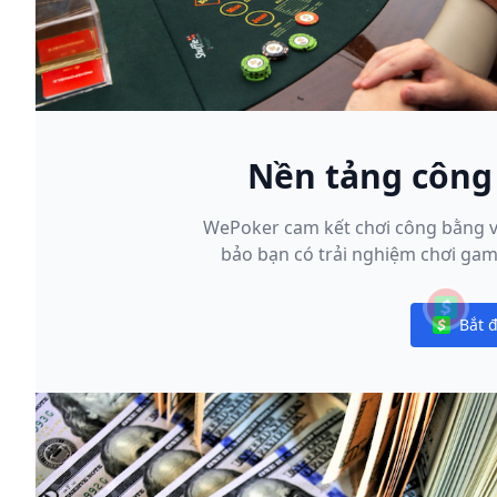
Nền tảng công
WePoker cam kết chơi công bằng v
bảo bạn có trải nghiệm chơi gam
Bắt 
Notificat