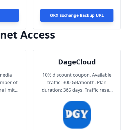
OKX Exchange Backup URL
net Access
DageCloud
media
10% discount coupon. Available
umber of
traffic: 300 GB/month. Plan
e limit.
duration: 365 days. Traffic reset:
mit.
reset on order date or by
purchasing traffic package.
Maximum achievable bandwidth:
1000 Mbps. Node protocol:
Trojan.