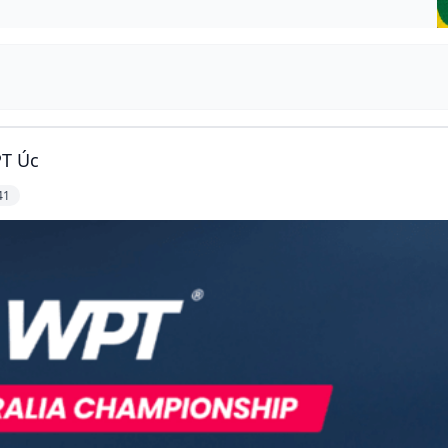
PT Úc
41
dự đoán x