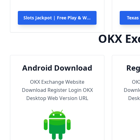
Slots Jackpot | Free Play & Win
Texas
Big
OKX Ex
Android Download
Reg
OKX Exchange Website
OK
Download Register Login OKX
Downlo
Desktop Web Version URL
Desk