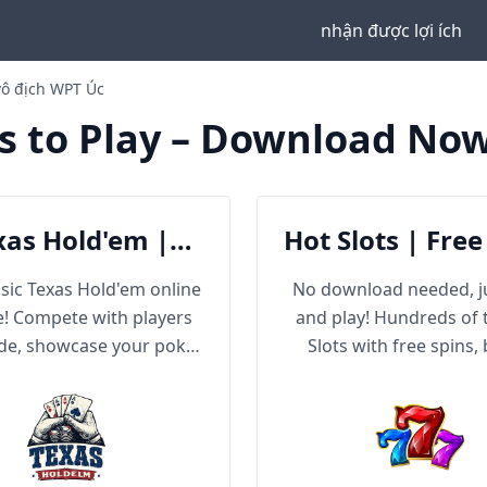
nhận được lợi ích
vô địch WPT Úc
 to Play – Download Now
xas Hold'em |
Hot Slots | Free
attle Online
Online
ssic Texas Hold'em online
No download needed, ju
e! Compete with players
and play! Hundreds of
de, showcase your poker
Slots with free spins,
 and win real cash prizes!
rounds, and non-stop