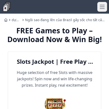
Ope
dự
Ngôi sao đang lên của Brazil gây sốc cho tất cả
Home
đoán
mọi người bằng cách giành giải thưởng triệu
FREE Games to Play –
xổ số
euro ở Monte Carlo Poker World chào đón một
wap
con ngựa siêu tối!
Download Now & Win Big!
Slots Jackpot | Free Play &
Win Big
Huge selection of free Slots with massive
jackpots! Spin now and win life-changing
prizes. Instant play, real excitement!