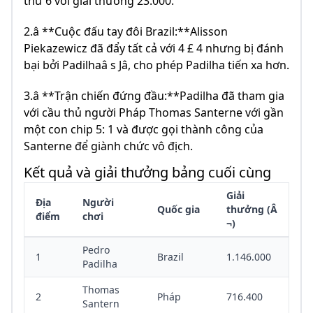
thứ 6 với giải thưởng 23.000.
2.â **Cuộc đấu tay đôi Brazil:**Alisson
Piekazewicz đã đẩy tất cả với 4 £ 4 nhưng bị đánh
bại bởi Padilhaâ s Jâ, cho phép Padilha tiến xa hơn.
3.â **Trận chiến đứng đầu:**Padilha đã tham gia
với cầu thủ người Pháp Thomas Santerne với gần
một con chip 5: 1 và được gọi thành công của
Santerne để giành chức vô địch.
Kết quả và giải thưởng bảng cuối cùng
Giải
Địa
Người
Quốc gia
thưởng (Â
điểm
chơi
¬)
Pedro
1
Brazil
1.146.000
Padilha
Thomas
2
Pháp
716.400
Santern