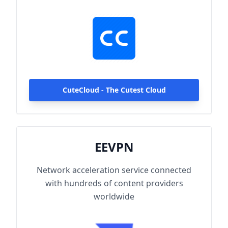
hundreds of content providers worldwide.
With up to 2000Mbps single-line access
capacity and 1000+ high-speed servers
globally, enjoy fast and stable connections
anytime, anywhere.
CuteCloud - The Cutest Cloud
EEVPN
Network acceleration service connected
with hundreds of content providers
worldwide