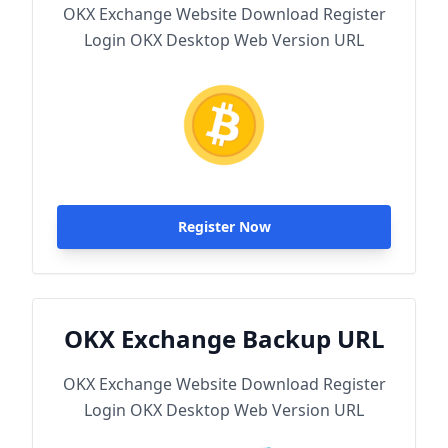
OKX Exchange Website Download Register
Login OKX Desktop Web Version URL
Register Now
OKX Exchange Backup URL
OKX Exchange Website Download Register
Login OKX Desktop Web Version URL