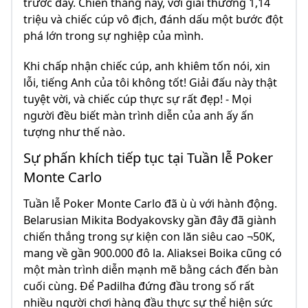
trước đây. Chiến thắng này, với giải thưởng 1,14
triệu và chiếc cúp vô địch, đánh dấu một bước đột
phá lớn trong sự nghiệp của mình.
Khi chấp nhận chiếc cúp, anh khiêm tốn nói, xin
lỗi, tiếng Anh của tôi không tốt! Giải đấu này thật
tuyệt vời, và chiếc cúp thực sự rất đẹp! - Mọi
người đều biết màn trình diễn của anh ấy ấn
tượng như thế nào.
Sự phấn khích tiếp tục tại Tuần lễ Poker
Monte Carlo
Tuần lễ Poker Monte Carlo đã ù ù với hành động.
Belarusian Mikita Bodyakovsky gần đây đã giành
chiến thắng trong sự kiện con lăn siêu cao ¬50K,
mang về gần 900.000 đô la. Aliaksei Boika cũng có
một màn trình diễn mạnh mẽ bằng cách đến bàn
cuối cùng. Để Padilha đứng đầu trong số rất
nhiều người chơi hàng đầu thực sự thể hiện sức