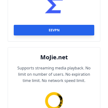
EEVPN
MoJie.net
Supports streaming media playback. No
limit on number of users. No expiration
time limit. No network speed limit.