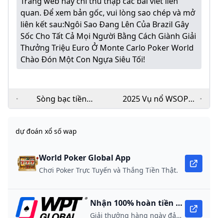
Trang web này chỉ thu thập các bài viết liên
quan. Để xem bản gốc, vui lòng sao chép và mở
liên kết sau:
Ngôi Sao Đang Lên Của Brazil Gây
Sốc Cho Tất Cả Mọi Người Bằng Cách Giành Giải
Thưởng Triệu Euro Ở Monte Carlo Poker World
Chào Đón Một Con Ngựa Siêu Tối!
Sòng bạc tiền
2025 Vụ nổ WSOP!
thưởng hàng đầu
Các định dạng mới +
không có tiền gửi
Giải thưởng lớn
dự đoán xổ số wap
vào năm 2025: Chơi
người chơi poker
và giành chiến thắng
không được bỏ lỡ nó!
mà không chi tiêu
World Poker Global App
một xu
Chơi Poker Trực Tuyến và Thắng Tiền Thật.
Nhận 100% hoàn tiền khi nạp lần đầu
Giải thưởng hàng ngày đảm bảo 10,000 USD