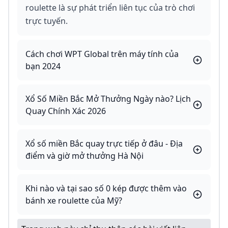
roulette là sự phát triển liên tục của trò chơi
trực tuyến.
Cách chơi WPT Global trên máy tính của
bạn 2024
Xổ Số Miền Bắc Mở Thưởng Ngày nào? Lịch
Quay Chính Xác 2026
Xổ số miền Bắc quay trực tiếp ở đâu - Địa
điểm và giờ mở thưởng Hà Nội
Khi nào và tại sao số 0 kép được thêm vào
bánh xe roulette của Mỹ?