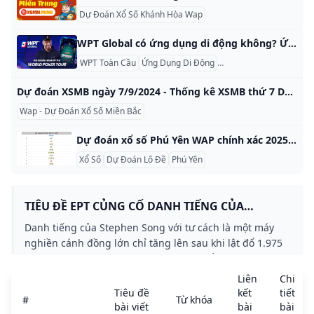
Dự Đoán Xổ Số Khánh Hòa Wap
WPT Global có ứng dụng di động không? Ứng dụng di động toàn cầu WPT: Tính năng, tính khả dụng và cách tải xuống WPT Global, một trong những nền tảng poker trực tuyến phát triển nhanh nhất, cung cấp ứng dụng di động tiện lợi và thân thiện với người dùng cho cả thiết bị iOS và Android. Bài viết này sẽ hướng dẫn bạn về các tính năng, phạm vi cung cấp và quy trình tải xuống của ứng dụng.
WPT Toàn Cầu
Ứng Dụng Di Động
Bài Poker Trực Tuyến
Dự đoán XSMB ngày 7/9/2024 - Thống kê XSMB thứ 7 Dự đoán XSMB ngày 7/9/2024 - Nhận định thống kê miền Bắc thứ 7 hôm nay do https://sxmb.vn chốt số từ phân tích kết quả XSMB trong nhiều lần mở thưởng siêu chuẩn, miễn phí. Để dự đoán xổ số MB ngày 7/9/2024 thứ 7 hôm nay, chuyên trang https://sxmb.vn của chúng tôi mời những bạn điểm lại phân tích thống kê SXMB kỳ trước như sau : - Xin chúc mừng những bạn đã dự đoán đài MB cặp số VIP 42 và có mặt trong giải ĐB đài xổ số miền Bắc ngày hôm qua là : 48982.
Wap - Dự Đoán Xổ Số Miền Bắc
Dự đoán xổ số Phú Yên WAP chính xác 2025 Dưới đây là bài viết phong cách blog bằng tiếng Việt về chủ đề “Dự đoán xổ số Phú Yên WAP chính xác và chi tiết nhất”: Dự đoán xổ số Phú Yên WAP chính xác và chi tiết nhất Xổ số Phú Yên không chỉ là hoạt động giải trí mà còn mang lại cơ hội trúng thưởng hấp dẫn cho người chơi. Với sự phát triển của công nghệ, việc dự đoán xổ số Phú Yên đã trở nên dễ dàng và chính xác hơn nhờ các công cụ WAP và trang web hỗ trợ thống kê kỹ lưỡng.
Xổ Số
Dự Đoán Lô Đề
Phú Yên
TIÊU ĐỀ EPT CỦNG CỐ DANH TIẾNG CỦA
STEPHEN SONG NHƯ MỘT MÁY NGHIỀN CÁNH
Danh tiếng của Stephen Song với tư cách là một máy
ĐỒNG LỚN
nghiền cánh đồng lớn chỉ tăng lên sau khi lật đổ 1.975
mục nhập 2024 EPT Barcelona với số điểm cao nhất
trong sự nghiệp là hơn 14 triệu đô la.
Liên
Chi
Tiêu đề
kết
tiết
#
Từ khóa
bài viết
bài
bài