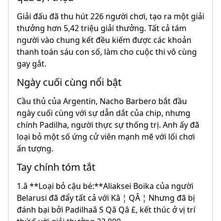
Giải đấu đã thu hút 226 người chơi, tạo ra một giải
thưởng hơn 5,42 triệu giải thưởng. Tất cả tám
người vào chung kết đều kiếm được các khoản
thanh toán sáu con số, làm cho cuộc thi vô cùng
gay gắt.
Ngày cuối cùng nổi bật
Cầu thủ của Argentin, Nacho Barbero bắt đầu
ngày cuối cùng với sự dẫn dắt của chip, nhưng
chính Padilha, người thực sự thống trị. Anh ấy đã
loại bỏ một số ứng cử viên mạnh mẽ với lối chơi
ấn tượng.
Tay chính tóm tắt
1.â **Loại bỏ cậu bé:**Aliaksei Boika của người
Belarusi đã đẩy tất cả với Kâ ¦ QÂ ¦ Nhưng đã bị
đánh bại bởi Padilhaâ S Qâ Qâ £, kết thúc ở vị trí