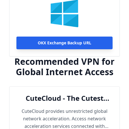
OKX Exchange Backup URL
Recommended VPN for
Global Internet Access
CuteCloud - The Cutest
Cloud
CuteCloud provides unrestricted global
network acceleration. Access network
acceleration services connected with