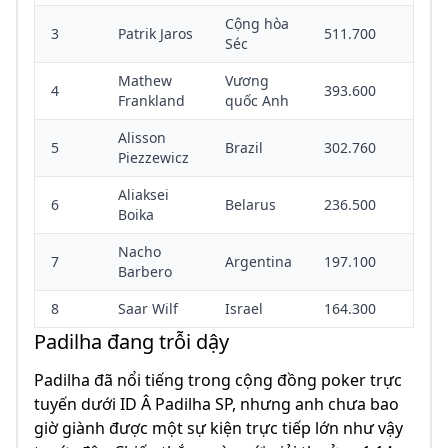
Cộng hòa
3
Patrik Jaros
511.700
Séc
Mathew
Vương
4
393.600
Frankland
quốc Anh
Alisson
5
Brazil
302.760
Piezzewicz
Aliaksei
6
Belarus
236.500
Boika
Nacho
7
Argentina
197.100
Barbero
8
Saar Wilf
Israel
164.300
Padilha đang trỗi dậy
Padilha đã nổi tiếng trong cộng đồng poker trực
tuyến dưới ID Â Padilha SP, nhưng anh chưa bao
giờ giành được một sự kiện trực tiếp lớn như vậy